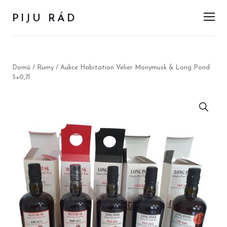
PIJU RÁD
Men
Domů
/
Rumy
/ Aukce Habitation Velier Monymusk & Long Pond
5×0,7l