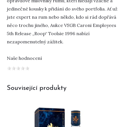
opravdové milovníky rumu, kteří hledají vzácné a
jedinečné kousky k přidání do svého portfolia. Ať už
jste expert na rum nebo někdo, kdo si rád dopřává
něco trochu jiného, Aukce VSGB Caroni Employees
5th Release „Roop“ Toolsie 1996 nabízí
nezapomenutelný zážitek.
Naše hodnocení
Související produkty