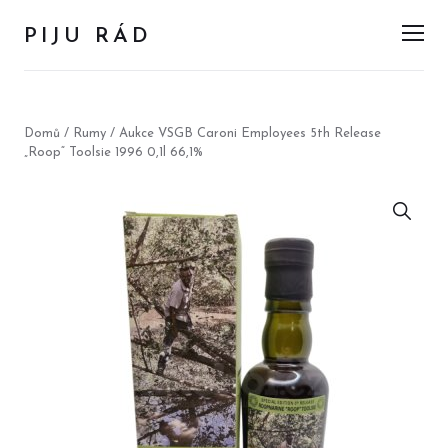
PIJU RÁD
Men
Domů
/
Rumy
/ Aukce VSGB Caroni Employees 5th Release
„Roop“ Toolsie 1996 0,1l 66,1%