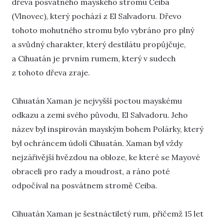
dřeva posvátného mayského stromu Ceiba
(Vlnovec), který pochází z El Salvadoru. Dřevo
tohoto mohutného stromu bylo vybráno pro plný
a svůdný charakter, který destilátu propůjčuje,
a Cihuatán je prvním rumem, který v sudech
z tohoto dřeva zraje.
Cihuatán Xaman je nejvyšší poctou mayskému
odkazu a zemi svého původu, El Salvadoru. Jeho
název byl inspirován mayským bohem Polárky, který
byl ochráncem údolí Cihuatán. Xaman byl vždy
nejzářivější hvězdou na obloze, ke které se Mayové
obraceli pro rady a moudrost, a ráno poté
odpočíval na posvátnem stromě Ceiba.
Cihuatán Xaman je šestnáctiletý rum, přičemž 15 let