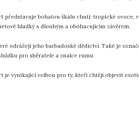
 představuje bohatou škálu chutí: tropické ovoce, v
metově hladký s dlouhým a obohacujícím závěrem.
které odrážejí jeho barbadoské dědictví. Také je ozna
 lahůdku pro sběratele a znalce rumu.
je vynikající volbou pro ty, kteří chtějí objevit ex