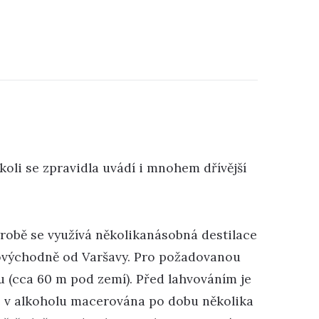
čkoli se zpravidla uvádí i mnohem dřívější
výrobě se využívá několikanásobná destilace
verovýchodně od Varšavy. Pro požadovanou
u (cca 60 m pod zemí). Před lahvováním je
je v alkoholu macerována po dobu několika