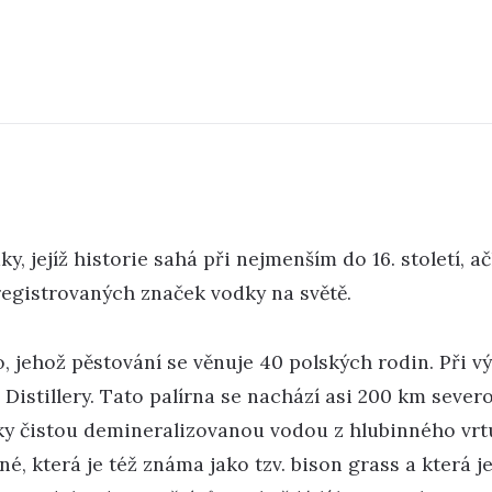
, jejíž historie sahá při nejmenším do 16. století, a
registrovaných značek vodky na světě.
o, jehož pěstování se věnuje 40 polských rodin. Při 
ok Distillery. Tato palírna se nachází asi 200 km se
ky čistou demineralizovanou vodou z hlubinného vrt
é, která je též známa jako tzv. bison grass a která 