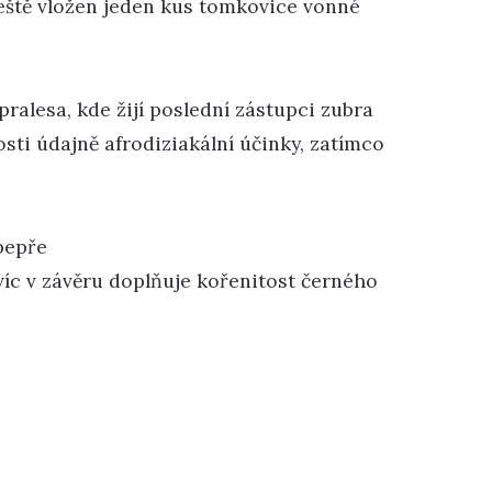
ještě vložen jeden kus tomkovice vonné
ralesa, kde žijí poslední zástupci zubra
sti údajně afrodiziakální účinky, zatímco
 pepře
víc v závěru doplňuje kořenitost černého